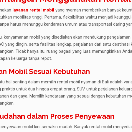
nakan
layanan rental mobil
yang nyaman memberikan banyak keunt
hkan mobilitas tinggi. Pertama, fleksibilitas waktu menjadi keunggu
 tanpa harus menunggu kendaraan umum atau transportasi daring ya
itu, kenyamanan mobil yang disediakan akan mendukung pengalaman 
AC yang dingin, serta fasilitas lengkap, perjalanan dari satu destinasi k
ngkan. Tidak hanya itu, ruang bagasi yang luas memungkinkan And
kapan keluarga tanpa repot.
han Mobil Sesuai Kebutuhan
tu hal penting dalam memilih rental mobil nyaman di Bali adalah varias
g praktis untuk dua hingga empat orang, SUV untuk perjalanan kelu
nan dan gaya. Memilih kendaraan yang sesuai dengan kebutuhan mem
 nibh. Etiam
Vivamus eget nibh. Etiam
angkan.
l metus. Nulla
cursus leo vel metus. Nulla
udahan dalam Proses Penyewaan
an nec eros.
facilisi. Aenean nec eros.
nte ipsum
Vestibulum ante ipsum
penyewaan mobil kini semakin mudah. Banyak rental mobil menyedia
cibus orci
primis in faucibus orci