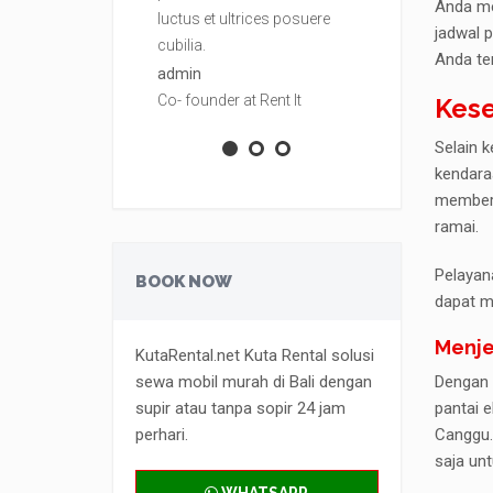
Anda me
luctus et ultrices posuere
luctus et ult
jadwal 
cubilia.
cubilia.
Anda te
admin
admin
Co- founder at Rent It
Co- founder at
Kese
Selain 
kendaraa
memberi
ramai.
Pelayan
BOOK NOW
dapat m
Menje
KutaRental.net Kuta Rental solusi
sewa mobil murah di Bali dengan
Dengan 
supir atau tanpa sopir 24 jam
pantai 
perhari.
Canggu.
saja un