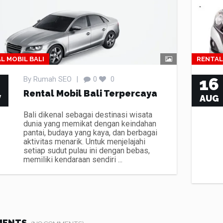
L MOBIL BALI
RENTAL
8
16
By
Rumah SEO
|
0
0
Rental Mobil Bali Terpercaya
V
AUG
Bali dikenal sebagai destinasi wisata
dunia yang memikat dengan keindahan
pantai, budaya yang kaya, dan berbagai
aktivitas menarik. Untuk menjelajahi
setiap sudut pulau ini dengan bebas,
memiliki kendaraan sendiri ...
MENTS