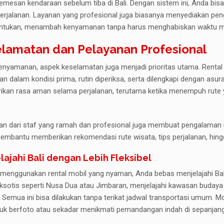
mesan kendaraan sebelum tiba di Bali. Dengan sistem ini, Anda bisa
rices posuere
luctus et ultrices posuere
perjalanan. Layanan yang profesional juga biasanya menyediakan pen
cubilia.
ntukan, menambah kenyamanan tanpa harus menghabiskan waktu men
admin
 Rent It
Co- founder at Rent It
lamatan dan Pelayanan Profesional
kenyamanan, aspek keselamatan juga menjadi prioritas utama. Rental
n dalam kondisi prima, rutin diperiksa, serta dilengkapi dengan asuran
kan rasa aman selama perjalanan, terutama ketika menempuh rute y
an dari staf yang ramah dan profesional juga membuat pengalama
embantu memberikan rekomendasi rute wisata, tips perjalanan, hingga
lajahi Bali dengan Lebih Fleksibel
menggunakan rental mobil yang nyaman, Anda bebas menjelajahi Bali 
eksotis seperti Nusa Dua atau Jimbaran, menjelajahi kawasan budaya
 Semua ini bisa dilakukan tanpa terikat jadwal transportasi umum. M
tuk berfoto atau sekadar menikmati pemandangan indah di sepanjang