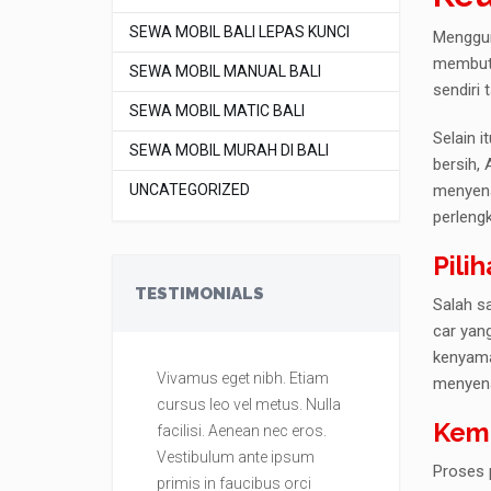
SEWA MOBIL BALI LEPAS KUNCI
Menggu
membutu
SEWA MOBIL MANUAL BALI
sendiri
SEWA MOBIL MATIC BALI
Selain 
SEWA MOBIL MURAH DI BALI
bersih, 
UNCATEGORIZED
menyena
perleng
Pili
TESTIMONIALS
Salah sa
car yan
kenyama
Vivamus eget nibh. Etiam
Vivamus eget
menyen
cursus leo vel metus. Nulla
cursus leo ve
Kem
facilisi. Aenean nec eros.
facilisi. Aene
Vestibulum ante ipsum
Vestibulum a
Proses 
primis in faucibus orci
primis in fau