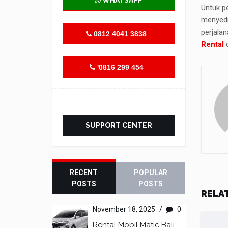
WHATSAPP
Untuk p
menyedi
perjala
0812 4041 3838
Rental
d
'0816 299 454
SUPPORT CENTER
RECENT
POPULAR
POSTS
POSTS
RELA
November 18, 2025
/
0
Rental Mobil Matic Bali