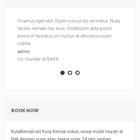
Vivamus eget nibh. Etiam cursus leo vel metus. Nulla
Vi
facilisi. Aenean nec eros. Vestibulum ante ipsum
fa
primis in faucibus orci luctus et ultrices posuere
pr
cubilia.
cu
admin
ad
Co- founder at Rent It
Co
BOOK NOW
KutaRental.net Kuta Rental solusi sewa mobil murah di
Bali dengan supir atau tanpa sopir 24 jam perhari.