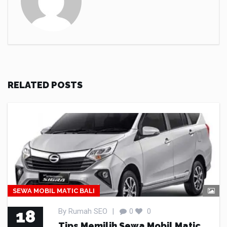
RELATED POSTS
SEWA MOBIL MATIC BALI
18
By
Rumah SEO
|
0
0
Tips Memilih Sewa Mobil Matic